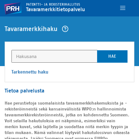
PATENTTI- JA REKISTERIHALLITUS
Tavaramerkkitietopalvelu
Tavaramerkkihaku
HAE
Tarkennettu haku
Tietoa palvelusta
Hae perustietoja suomalaisista tavaramerkkihakemuksista ja -
rekisteröinneistä sekä kansainvälisistä WIPO:n hallinnoimista
tavaramerkkirekisteröinneistä, jotka on kohdennettu Suomeen.
Voit selailla hakutuloksia eri näkyminä, esimerkiksi vain
merkin kuvat, sekä lajitella ja suodattaa niitä merkin tyypin ja
tilan mukaan. Nämä valinnat löytyvät hakutulossivun oikeasta
yläreunasta. Lisäksi Suomessa ovat voimassa EUIPOn