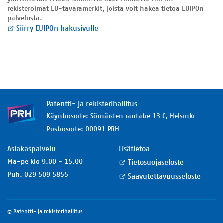
rekisteröimät EU-tavaramerkit, joista voit hakea tietoa EUIPOn
palvelusta.
Siirry EUIPOn hakusivulle
Patentti- ja rekisterihallitus
Käyntiosoite
:
Sörnäisten rantatie 13 C, Helsinki
Postiosoite
:
00091 PRH
Asiakaspalvelu
Lisätietoa
Ma-pe klo 9.00 - 15.00
Tietosuojaseloste
Puh. 029 509 5855
Saavutettavuusseloste
©
Patentti- ja rekisterihallitus